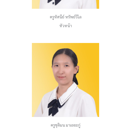
ครูทัศนีย์ ทรัพย์วิไล
หัวหน้า
ครูชุติมน มาเยอะกู่