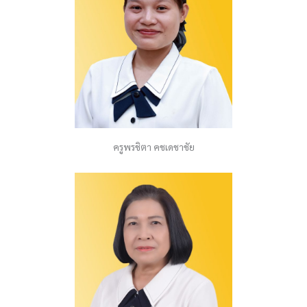
ครูพรชิตา คชเดชาชัย