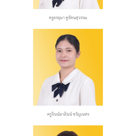
ครูอรอุมา คูรัตนสุวรรณ
ครูจินน์ลาลินน์ ขวัญเนตร