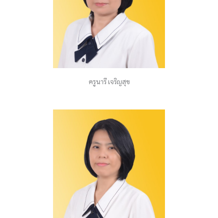
ครูนารี เจริญสุข