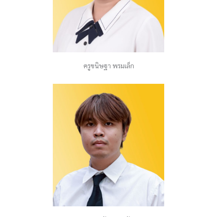
ครูขนิษฐา พรมเล็ก