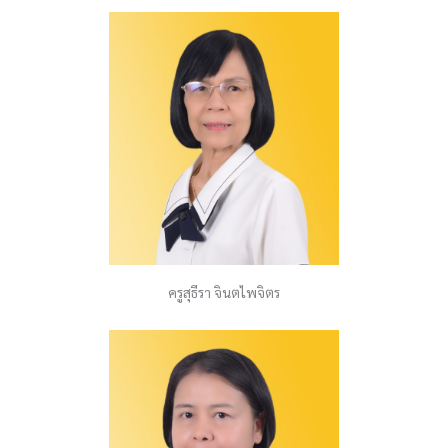
ครูสุธีรา จินตไพจิตร