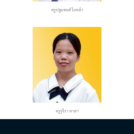
ครูปฐมพงศ์ ใจหล้า
ครูรุจิรา ทาสา