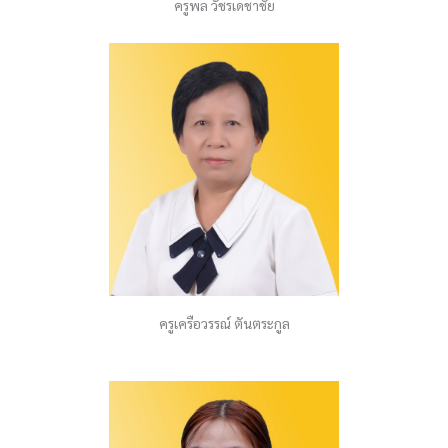
ครูพล วัชรเดชาชัย
ครูเครือวรรณ์ ตันตระกูล