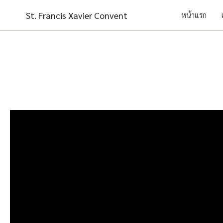
Skip
St. Francis Xavier Convent
หน้าแรก
to
content