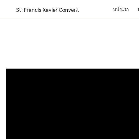
Skip
St. Francis Xavier Convent
หน้าแรก
to
content