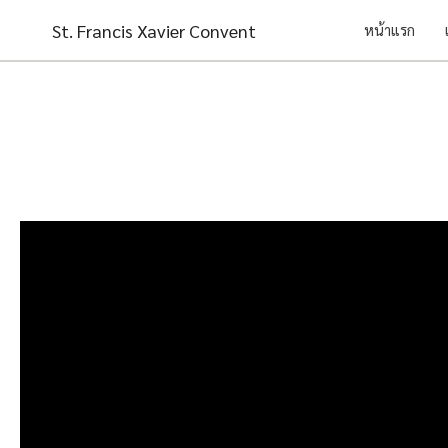
Skip
St. Francis Xavier Convent
หน้าแรก
to
content