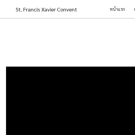
Skip
St. Francis Xavier Convent
หน้าแรก
to
content