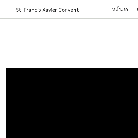
Skip
St. Francis Xavier Convent
หน้าแรก
to
content