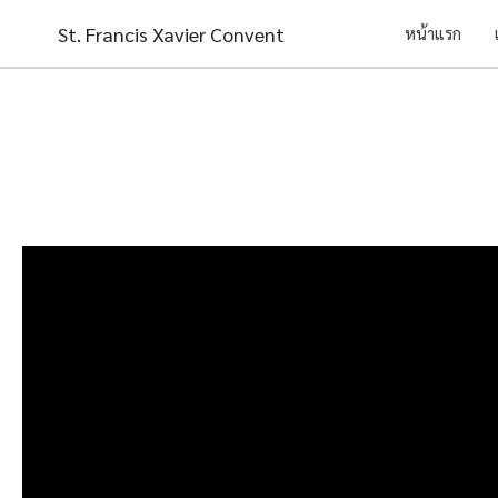
Skip
St. Francis Xavier Convent
หน้าแรก
to
content