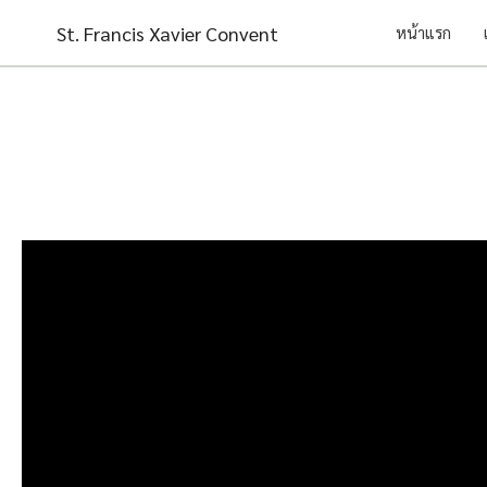
Skip
St. Francis Xavier Convent
หน้าแรก
to
content