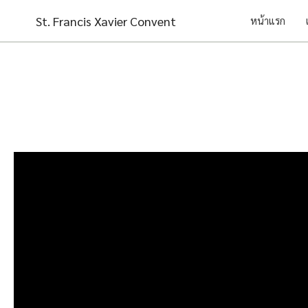
Skip
St. Francis Xavier Convent
หน้าแรก
to
content