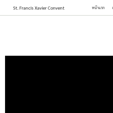
Skip
St. Francis Xavier Convent
หน้าแรก
to
content