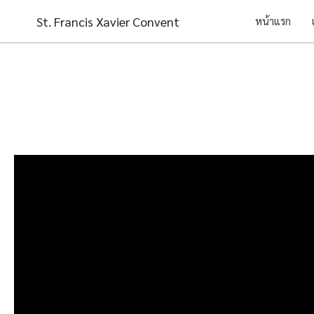
Skip
St. Francis Xavier Convent
หน้าแรก
to
content