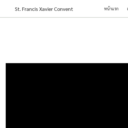
Skip
St. Francis Xavier Convent
หน้าแรก
to
content