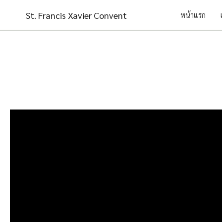
Skip
St. Francis Xavier Convent
หน้าแรก
to
content