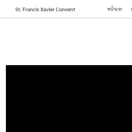
Skip
St. Francis Xavier Convent
หน้าแรก
to
content