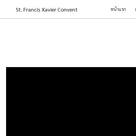
Skip
St. Francis Xavier Convent
หน้าแรก
to
content