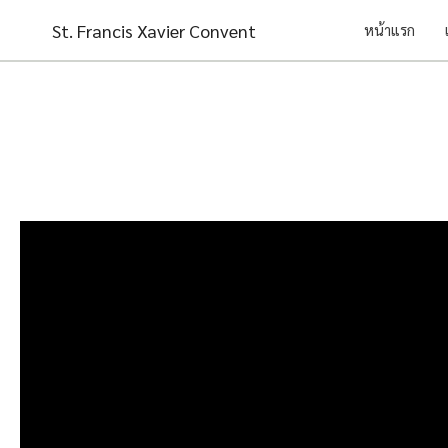
Skip
St. Francis Xavier Convent
หน้าแรก
to
content