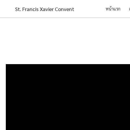
Skip
St. Francis Xavier Convent
หน้าแรก
to
content