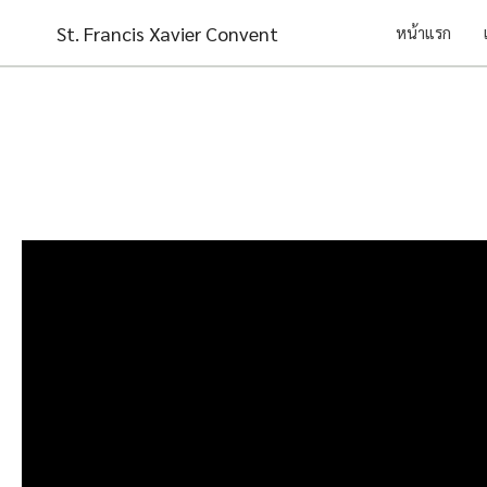
Skip
St. Francis Xavier Convent
หน้าแรก
to
content