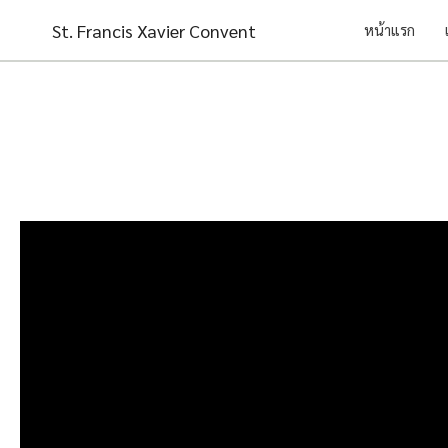
Skip
St. Francis Xavier Convent
หน้าแรก
to
content