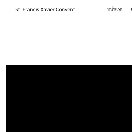
Skip
St. Francis Xavier Convent
หน้าแรก
to
content