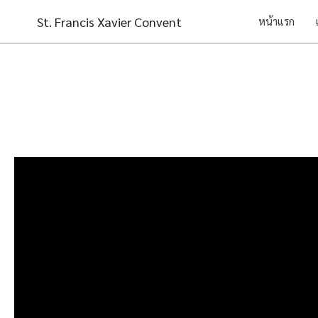
Skip
St. Francis Xavier Convent
หน้าแรก
to
content