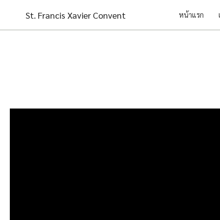
Skip
St. Francis Xavier Convent
หน้าแรก
to
content