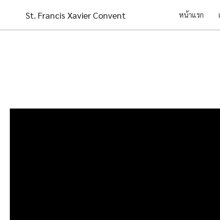
Skip
St. Francis Xavier Convent
หน้าแรก
to
content