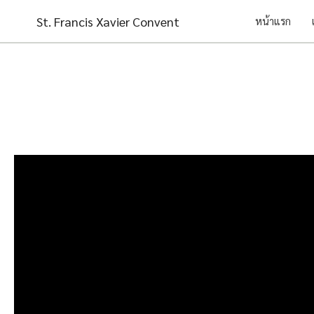
Skip
St. Francis Xavier Convent
หน้าแรก
to
content