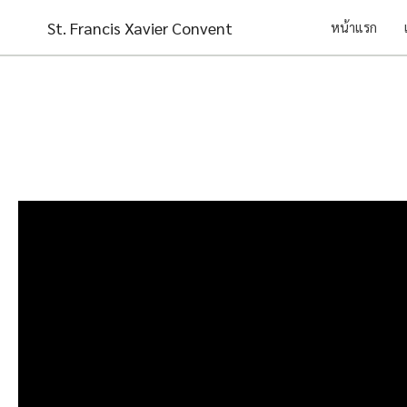
Skip
St. Francis Xavier Convent
หน้าแรก
to
content